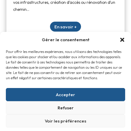
vos infrastructures, création d’accès ou rénovation d’un
chemin…
En savoir +
Gérer le consentement
Pour offrir les meilleures expériences, nous utilisons des technologies telles
que les cookies pour stocker et/ou accéder aux informations des appareils.
Le fait de consentir à ces technologies nous permettra de traiter des
ÊTRE RAPPELÉ
données telles que le comportement de navigation ou les ID uniques sur ce
site. Le fait de ne pas consentir ou de retirer son consentement peut avoir
un effet négatif sur certaines caractéristiques et fonctions.
Lundi au Vendredi : 09h - 17h

Accepter
Lieu-dit MANAUT, 32300 Saint-Michel

Zones d’intervention : Gers, Mirande, Boulogne-sur-Gesse,
Refuser

Lannemezan, Vic-en-Bigorre, Marciac, Auch, L’Isle-Jourdain, Saint-
Gaudens, Tarbes
Voir les préférences
MENTIONS LÉGALES – CONFIDENTIALITÉ